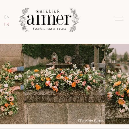
EN
FR
©Dorothée Buteau