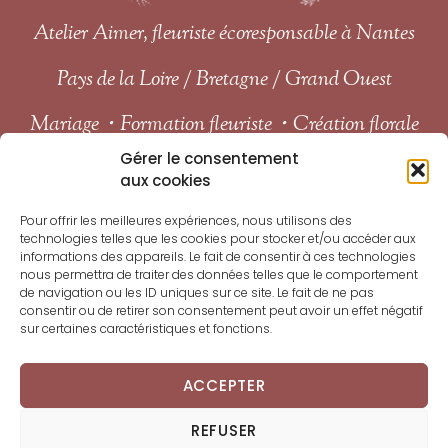
Atelier Aimer, fleuriste écoresponsable à Nantes
Pays de la Loire / Bretagne / Grand Ouest
Mariage・Formation fleuriste・Création florale
Accueil
Mariage
Formations
Gérer le consentement
Autres créations florales
À propos
Journal
aux cookies
Portfolio
Presse
Le quotidien d’Atelier Aimer sur
Pour offrir les meilleures expériences, nous utilisons des
technologies telles que les cookies pour stocker et/ou accéder aux
Instagram
informations des appareils. Le fait de consentir à ces technologies
nous permettra de traiter des données telles que le comportement
de navigation ou les ID uniques sur ce site. Le fait de ne pas
consentir ou de retirer son consentement peut avoir un effet négatif
sur certaines caractéristiques et fonctions.
ACCEPTER
REFUSER
© 2026
Atelier Aimer
• Avec ♥
Ameena Miah
•
Mentions